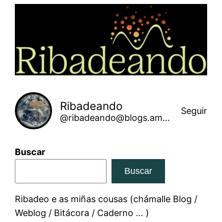
Saltar
ao
contido
Ribadeando
Seguir
@ribadeando@blogs.amarinha.gal
Buscar
Buscar
Ribadeo e as miñas cousas (chámalle Blog /
Weblog / Bitácora / Caderno … )