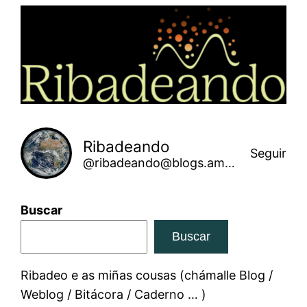
Saltar
ao
contido
Ribadeando
Seguir
@ribadeando@blogs.amarinha.gal
Buscar
Buscar
Ribadeo e as miñas cousas (chámalle Blog /
Weblog / Bitácora / Caderno … )