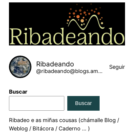
Saltar
ao
contido
Ribadeando
Seguir
@ribadeando@blogs.amarinha.gal
Buscar
Buscar
Ribadeo e as miñas cousas (chámalle Blog /
Weblog / Bitácora / Caderno … )