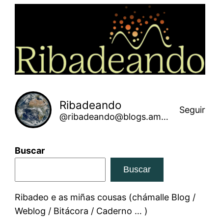
Saltar
ao
contido
Ribadeando
Seguir
@ribadeando@blogs.amarinha.gal
Buscar
Buscar
Ribadeo e as miñas cousas (chámalle Blog /
Weblog / Bitácora / Caderno … )