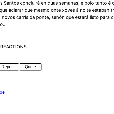
s Santos concluirá en dúas semanas, e polo tanto é 
ai que aclarar que mesmo onte xoves á noite estaban t
novos carrís da ponte, senón que estará listo para c
rno…
 REACTIONS
Repost
Quote
ade