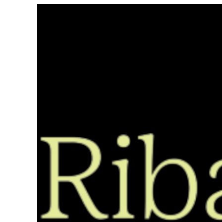
Saltar
ao
contido