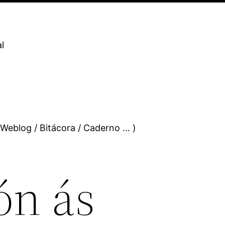
l
 Weblog / Bitácora / Caderno … )
ón ás