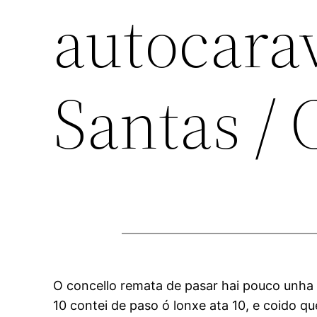
autocara
Santas / 
O concello remata de pasar hai pouco unh
10 contei de paso ó lonxe ata 10, e coido q