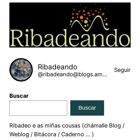
Saltar
ao
contido
Ribadeando
Seguir
@ribadeando@blogs.amarinha.gal
Buscar
Buscar
Ribadeo e as miñas cousas (chámalle Blog /
Weblog / Bitácora / Caderno … )