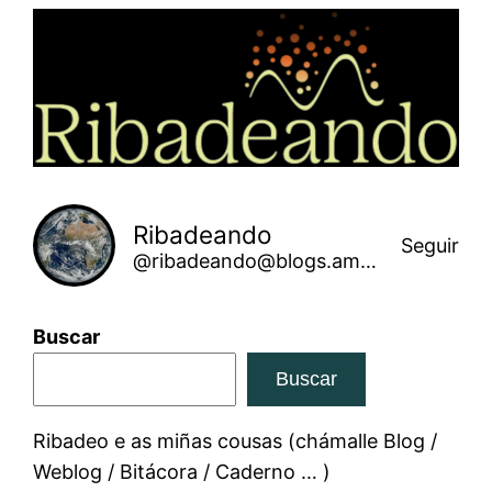
Saltar
ao
contido
Ribadeando
Seguir
@ribadeando@blogs.amarinha.gal
Buscar
Buscar
Ribadeo e as miñas cousas (chámalle Blog /
Weblog / Bitácora / Caderno … )