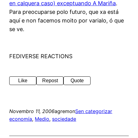
en calquera caso) exceptuando A Mariña
.
Para preocuparse polo futuro, que xa está
aquí e non facemos moito por varialo, ó que
se ve.
FEDIVERSE REACTIONS
Like
Repost
Quote
Novembro 11, 2006
agremon
Sen categorizar
economía
, 
Medio
, 
sociedade