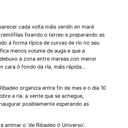
aparecer cada volta máis verdín en maré
tremófilas fixando o terreo e preparando as
do á forma típica de curvas de río no seu
gnifica menos volume de auga e que a
o debuxo a zona entre mareas con menor
ón cara ó fondo da ría, máis rápida…
ibadeo organiza entre fin de mes e o día 10
bre a ría. a xente que se achegue,
 inaugurar posiblemente esperando as
ra animar o ‘de Ribadeo ó Universo’.