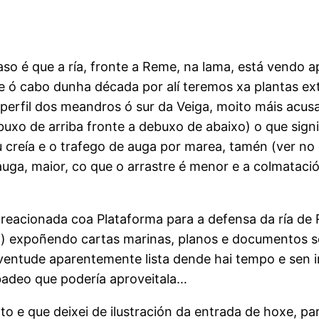
aso é que a ría, fronte a Reme, na lama, está vendo 
e ó cabo dunha década por alí teremos xa plantas ex
erfil dos meandros ó sur da Veiga, moito máis acusa
, debuxo de arriba fronte a debuxo de abaixo) o que si
u creía e o trafego de auga por marea, tamén (ver n
 auga, maior, co que o arrastre é menor e a colmataci
reacionada coa Plataforma para a defensa da ría de R
ca) expoñendo cartas marinas, planos e documentos so
xuventude aparentemente lista dende hai tempo e sen
badeo que podería aproveitala…
o e que deixei de ilustración da entrada de hoxe, pa