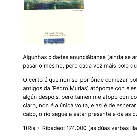
Algunhas cidades anunciábanse (aínda se an
pasar o mesmo, pero cada vez máis polo que
O certo é que non sei por ónde comezar polo
antigos da ‘Pedro Murias’, atópome con eles
algún despois, pero tamén me atopo con co
claro, non é a única volta, e así é de esper
cabo, o río segue a estar presente e da as 
1)Ría + Ribadeo: 174.000 (as dúas verbas i