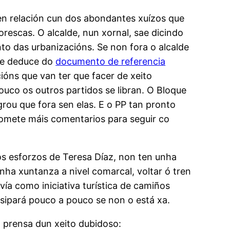
 en relación cun dos abondantes xuízos que
escas. O alcalde, nun xornal, sae dicindo
nto das urbanizacións. Se non fora o alcalde
 se deduce do
documento de referencia
cións que van ter que facer de xeito
ouco os outros partidos se libran. O Bloque
rou que fora sen elas. E o PP tan pronto
promete máis comentarios para seguir co
s esforzos de Teresa Díaz, non ten unha
nha xuntanza a nivel comarcal, voltar ó tren
vía como iniciativa turística de camiños
isipará pouco a pouco se non o está xa.
a prensa dun xeito dubidoso: