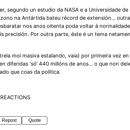
r, segundo un estudio da NASA e a Universidade de 
ozono na Antártida bateu récord de extensión… outra 
esbaratar nos anos oitenta poda voltar á normalidad
s precisión. Por outra parte, éste é un tema netament
rela moi masiva estalando, vaia) por primeira vez en 
 ven diferidas ‘só’ 440 millóns de anos… o que non de
ado que coas da política.
 REACTIONS
Repost
Quote