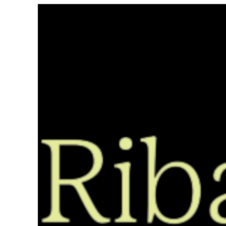
Saltar
ao
contido