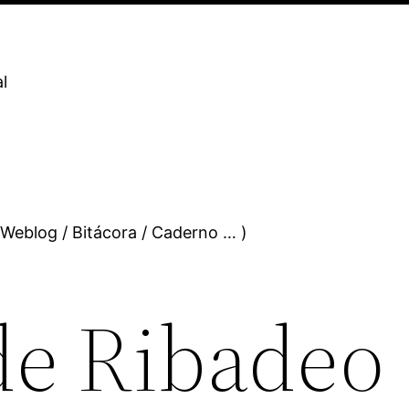
l
 Weblog / Bitácora / Caderno … )
de Ribadeo