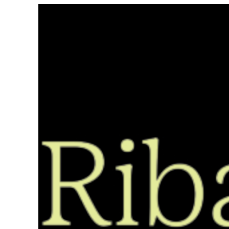
Saltar
ao
contido