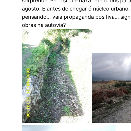
sorprende. Pero si que haxa retencións para 
agosto. E antes de chegar ó núcleo urbano,
pensando… vaia propaganda positiva… signif
obras na autovía?