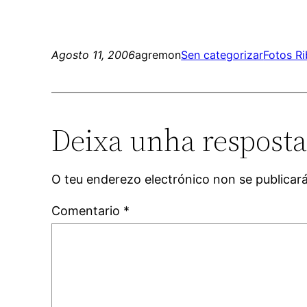
Agosto 11, 2006
agremon
Sen categorizar
Fotos R
Deixa unha respost
O teu enderezo electrónico non se publicar
Comentario
*