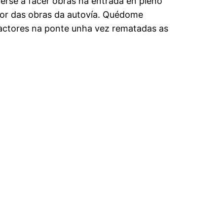
ñerse a facer obras na entrada en pleno
mor das obras da autovía. Quédome
ractores na ponte unha vez rematadas as