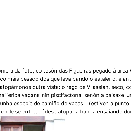
mo a da foto, co tesón das Figueiras pegado á area /
arco máis pesado dos que leva parido o estaleiro, e a
 atopámonos outra vista: o rego de Vilaselán, seco, 
 ‘erica vagans’ nin piscifactoría, senón a paisaxe lu
o, unha especie de camiño de vacas… (estiven a punto
 onde se entre, pódese atopar a banda ensaiando dun