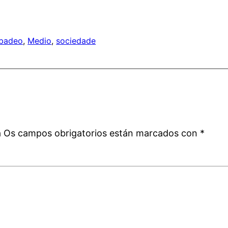
ibadeo
, 
Medio
, 
sociedade
a
á
Os campos obrigatorios están marcados con
*