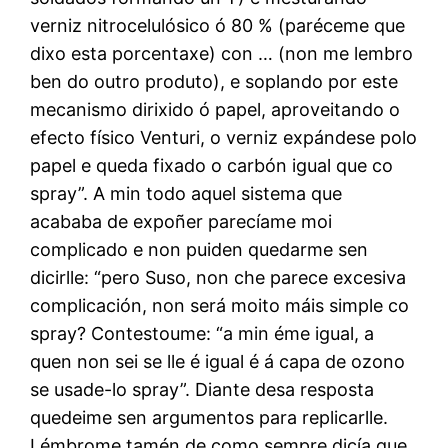
verniz nitrocelulósico ó 80 % (paréceme que
dixo esta porcentaxe) con … (non me lembro
ben do outro produto), e soplando por este
mecanismo dirixido ó papel, aproveitando o
efecto físico Venturi, o verniz expándese polo
papel e queda fixado o carbón igual que co
spray”. A min todo aquel sistema que
acababa de expoñer parecíame moi
complicado e non puiden quedarme sen
dicirlle: “pero Suso, non che parece excesiva
complicación, non será moito máis simple co
spray? Contestoume: “a min éme igual, a
quen non sei se lle é igual é á capa de ozono
se usade-lo spray”. Diante desa resposta
quedeime sen argumentos para replicarlle.
Lémbrome tamén de como sempre dicía que