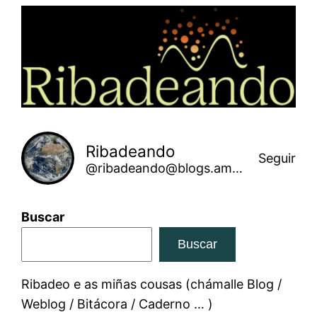
Saltar
ao
contido
Ribadeando
Seguir
@ribadeando@blogs.amarinha.gal
Buscar
Buscar
Ribadeo e as miñas cousas (chámalle Blog /
Weblog / Bitácora / Caderno … )