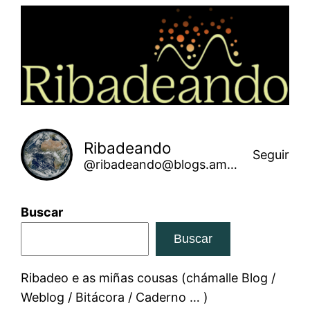
Saltar
ao
contido
Ribadeando
Seguir
@ribadeando@blogs.amarinha.gal
Buscar
Buscar
Ribadeo e as miñas cousas (chámalle Blog /
Weblog / Bitácora / Caderno … )