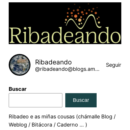
Saltar
ao
contido
Ribadeando
Seguir
@ribadeando@blogs.amarinha.gal
Buscar
Buscar
Ribadeo e as miñas cousas (chámalle Blog /
Weblog / Bitácora / Caderno … )