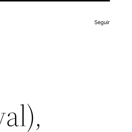
Seguir
al),