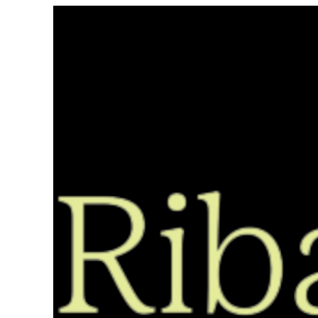
Saltar
ao
contido