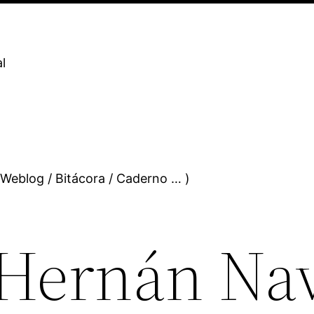
l
 Weblog / Bitácora / Caderno … )
Hernán Nav