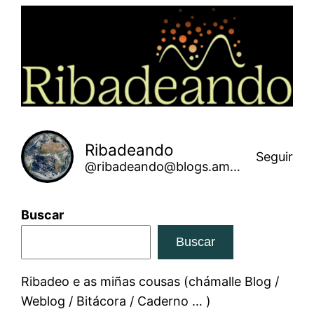
Saltar
ao
contido
Ribadeando
Seguir
@ribadeando@blogs.amarinha.gal
Buscar
Buscar
Ribadeo e as miñas cousas (chámalle Blog /
Weblog / Bitácora / Caderno … )