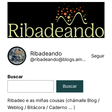
Saltar
ao
contido
Ribadeando
Seguir
@ribadeando@blogs.amarinha.gal
Buscar
Buscar
Ribadeo e as miñas cousas (chámalle Blog /
Weblog / Bitácora / Caderno … )