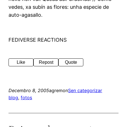
vedes, xa subín as flores: unha especie de
auto-agasallo.
FEDIVERSE REACTIONS
Like
Repost
Quote
Decembro 8, 2005
agremon
Sen categorizar
blog
, 
fotos