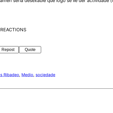
amén sería desexable que logo se lle der actividade (
 REACTIONS
Repost
Quote
os Ribadeo
, 
Medio
, 
sociedade
a