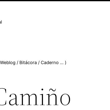
l
 Weblog / Bitácora / Caderno … )
 Camiño