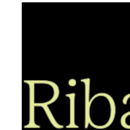
Saltar
ao
contido