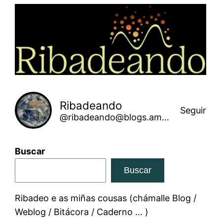
Saltar
ao
contido
Ribadeando
Seguir
@ribadeando@blogs.amarinha.gal
Buscar
Buscar
Ribadeo e as miñas cousas (chámalle Blog /
Weblog / Bitácora / Caderno … )