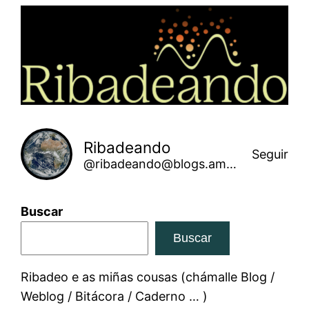
Saltar
ao
contido
Ribadeando
Seguir
@ribadeando@blogs.amarinha.gal
Buscar
Buscar
Ribadeo e as miñas cousas (chámalle Blog /
Weblog / Bitácora / Caderno … )