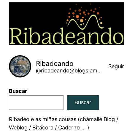
Saltar
ao
contido
Ribadeando
Seguir
@ribadeando@blogs.amarinha.gal
Buscar
Buscar
Ribadeo e as miñas cousas (chámalle Blog /
Weblog / Bitácora / Caderno … )