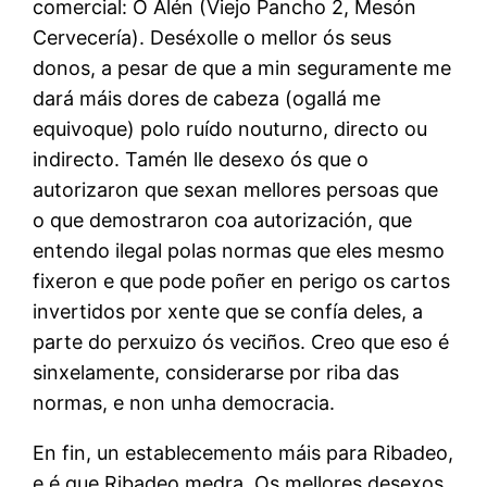
comercial: O Alén (Viejo Pancho 2, Mesón
Cervecería). Deséxolle o mellor ós seus
donos, a pesar de que a min seguramente me
dará máis dores de cabeza (ogallá me
equivoque) polo ruído nouturno, directo ou
indirecto. Tamén lle desexo ós que o
autorizaron que sexan mellores persoas que
o que demostraron coa autorización, que
entendo ilegal polas normas que eles mesmo
fixeron e que pode poñer en perigo os cartos
invertidos por xente que se confía deles, a
parte do perxuizo ós veciños. Creo que eso é
sinxelamente, considerarse por riba das
normas, e non unha democracia.
En fin, un establecemento máis para Ribadeo,
e é que Ribadeo medra. Os mellores desexos.