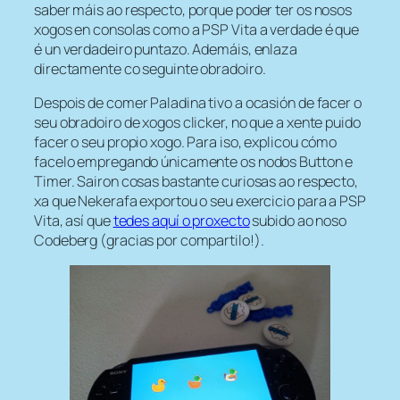
saber máis ao respecto, porque poder ter os nosos
xogos en consolas como a PSP Vita a verdade é que
é un verdadeiro puntazo. Ademáis, enlaza
directamente co seguinte obradoiro.
Despois de comer Paladina tivo a ocasión de facer o
seu obradoiro de xogos clicker, no que a xente puido
facer o seu propio xogo. Para iso, explicou cómo
facelo empregando únicamente os nodos Button e
Timer. Sairon cosas bastante curiosas ao respecto,
xa que Nekerafa exportou o seu exercicio para a PSP
Vita, así que
tedes aquí o proxecto
subido ao noso
Codeberg (gracias por compartilo!).