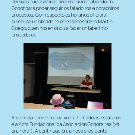
persoas que asistiron tiñan nocións dabondo en
Godot para poder seguir os faladoiros e obradoiros
propostos. Con respecto os horarios oficiáis,
sumouse un obradoiro do noso tesoreiro Martín
Coego, quen nos ensinou a facer un laberinto
procedural.
A xornada comezou coa xunta firmado os Estatutos
e a Acta Fundacional da Asociación Godoteires (xa
era hora!). A continuación, a nosa presidenta