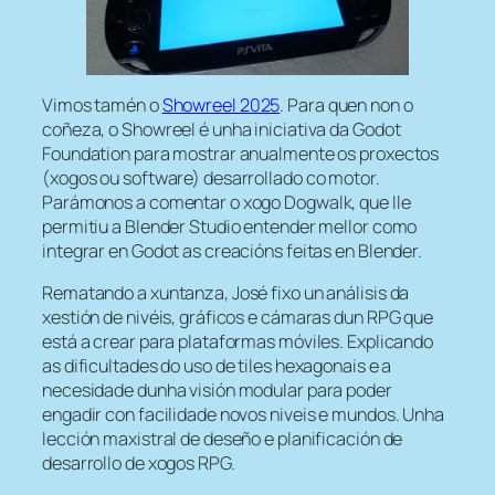
Vimos tamén o
Showreel 2025
. Para quen non o
coñeza, o Showreel é unha iniciativa da Godot
Foundation para mostrar anualmente os proxectos
(xogos ou software) desarrollado co motor.
Parámonos a comentar o xogo Dogwalk, que lle
permitiu a Blender Studio entender mellor como
integrar en Godot as creacións feitas en Blender.
Rematando a xuntanza, José fixo un análisis da
xestión de nivéis, gráficos e cámaras dun RPG que
está a crear para plataformas móviles. Explicando
as dificultades do uso de tiles hexagonais e a
necesidade dunha visión modular para poder
engadir con facilidade novos niveis e mundos. Unha
lección maxistral de deseño e planificación de
desarrollo de xogos RPG.