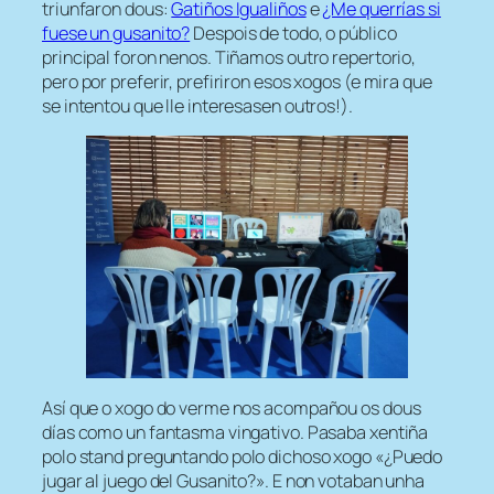
triunfaron dous:
Gatiños Igualiños
e
¿Me querrías si
fuese un gusanito?
Despois de todo, o público
principal foron nenos. Tiñamos outro repertorio,
pero por preferir, prefiriron esos xogos (e mira que
se intentou que lle interesasen outros!).
Así que o xogo do verme nos acompañou os dous
días como un fantasma vingativo. Pasaba xentiña
polo
stand
preguntando polo dichoso xogo «¿Puedo
jugar al juego del Gusanito?». E non votaban unha