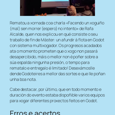
Rematou a xornada coa charla «Facendo un xoguiño
(mal) sen morrer (espero) no intento» de Rafa
Alcalde, quen nos explicou en qué consiste o seu
traballo de fin de Máster: un afundir á flota en Godot
con sistema multixogador. Os progresos acadados
ata o momento prometen que o xogo non pasará
desapercibido, máis o mellor non é poñer sobre a
súa espalda ningunha presión, o tempo para
rematalo e entregalo é limitado! Desexámoslle
dende Godoteires a mellor das sortes e que lle poñan
unha boa nota.
Cabe destacar, por último, que en todo momento e
duración do evento estaba dispoñible varios equipos
para xogar diferentes proxectos feitos en Godot.
Erros e acertos