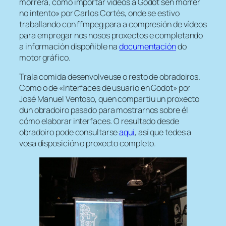
morrerá, como importar videos a Godot sen morrer
no intento» por Carlos Cortés, onde se estivo
traballando con ffmpeg para a compresión de vídeos
para empregar nos nosos proxectos e completando
a información dispoñible na
documentación
do
motor gráfico.
Trala comida desenvolveuse o resto de obradoiros.
Como o de «Interfaces de usuario en Godot» por
José Manuel Ventoso, quen compartiu un proxecto
dun obradoiro pasado para mostrarnos sobre él
cómo elaborar interfaces. O resultado desde
obradoiro pode consultarse
aquí
, así que tedes a
vosa disposición o proxecto completo.