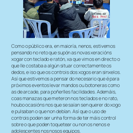
Como o público era, en maioría, nenos, estivemos
pensando no reto que supón as novas xeracións
xogar con teclado e ratón, xa que vimos en directo o
que lle costaba a algún situar correctamente os
dedos, e iso que os controis dos xogos eran sinxelos.
Así que estivemos a pensar do necesario que é para
próximos eventos levar mandos ou botoneras como
as de arcade, para poñerlles facilidades. Ademáis,
coas manazas que meteron nos teclados e no rato,
houbo ocasións nos que se saían sen querer do xogo
e pulsaban o que non debían. Así que o uso de
controis poden ser unha forma de ter máis control
sobre o que poden toquetear ou non os nenos e
adolescentes nos nosos equipos.