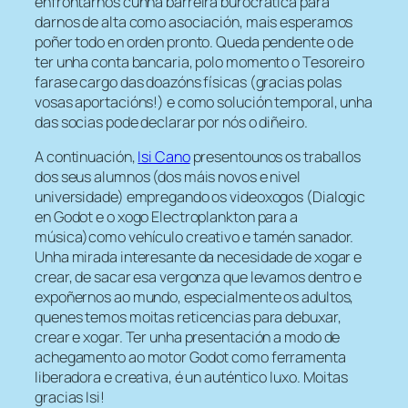
enfrontarnos cunha barreira burocrática para
darnos de alta como asociación, mais esperamos
poñer todo en orden pronto. Queda pendente o de
ter unha conta bancaria, polo momento o Tesoreiro
farase cargo das doazóns físicas (gracias polas
vosas aportacións!) e como solución temporal, unha
das socias pode declarar por nós o diñeiro.
A continuación,
Isi Cano
presentounos os traballos
dos seus alumnos (dos máis novos e nivel
universidade) empregando os videoxogos (Dialogic
en Godot e o xogo Electroplankton para a
música)como vehículo creativo e tamén sanador.
Unha mirada interesante da necesidade de xogar e
crear, de sacar esa vergonza que levamos dentro e
expoñernos ao mundo, especialmente os adultos,
quenes temos moitas reticencias para debuxar,
crear e xogar. Ter unha presentación a modo de
achegamento ao motor Godot como ferramenta
liberadora e creativa, é un auténtico luxo. Moitas
gracias Isi!