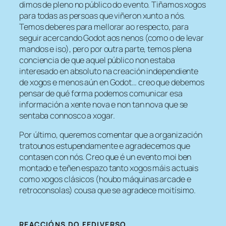
dimos de pleno no público do evento. Tiñamos xogos
para todas as persoas que viñeron xunto a nós.
Temos deberes para mellorar ao respecto, para
seguir acercando Godot aos nenos (como o de levar
mandos e iso), pero por outra parte, temos plena
conciencia de que aquel público non estaba
interesado en absoluto na creación independiente
de xogos e menos aún en Godot… creo que debemos
pensar de qué forma podemos comunicar esa
información a xente nova e non tan nova que se
sentaba connosco a xogar.
Por último, queremos comentar que a organización
tratounos estupendamente e agradecemos que
contasen con nós. Creo que é un evento moi ben
montado e teñen espazo tanto xogos máis actuais
como xogos clásicos (houbo máquinas arcade e
retroconsolas) cousa que se agradece moitísimo.
REACCIÓNS DO FEDIVERSO