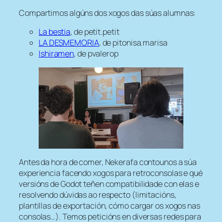
Compartimos algúns dos xogos das súas alumnas:
La bestia
, de petit.petit
LA DESMEMORIA
, de pitonisa.marisa
Ishiramen
, de pvalerop
Antes da hora de comer, Nekerafa contounos a súa
experiencia facendo xogos para retroconsolas e qué
versións de Godot teñen compatibilidade con elas e
resolvendo dúvidas ao respecto (limitacións,
plantillas de exportación, cómo cargar os xogos nas
consolas…). Temos peticións en diversas redes para