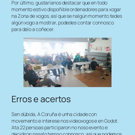
Por último, gustaríanos destacar que en todo
momento estivo dispoñible ordenadores para xogar
na Zona de xogos, así que se nalgún momento tedes
algún xogo a mostrar, podedes contar connosco
para dalo a coñecer.
Erros e acertos
Sen dúbida, A Coruña é unha cidade con
movemento e interese nos videoxogos e en Godot.
Ata 22 persoas participaron no noso evento e
decidiron pasalo tempo connosco, así que podemos