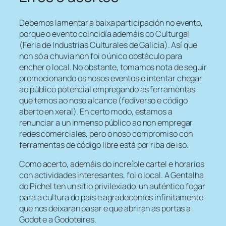
Debemos lamentar a baixa participación no evento,
porque o evento coincidía ademáis co Culturgal
(Feria de Industrias Culturales de Galicia). Así que
non só a chuvia non foi o único obstáculo para
encher o local. No obstante, tomamos nota de seguir
promocionando os nosos eventos e intentar chegar
ao público potencial empregando as ferramentas
que temos ao noso alcance (fediverso e código
aberto en xeral). En certo modo, estamos a
renunciar a un inmenso público ao non empregar
redes comerciales, pero o noso compromiso con
ferramentas de código libre está por riba de iso.
Como acerto, ademáis do increíble cartel e horarios
con actividades interesantes, foi o local. A Gentalha
do Pichel ten un sitio privilexiado, un auténtico fogar
para a cultura do país e agradecemos infinitamente
que nos deixaran pasar e que abriran as portas a
Godot e a Godoteires.