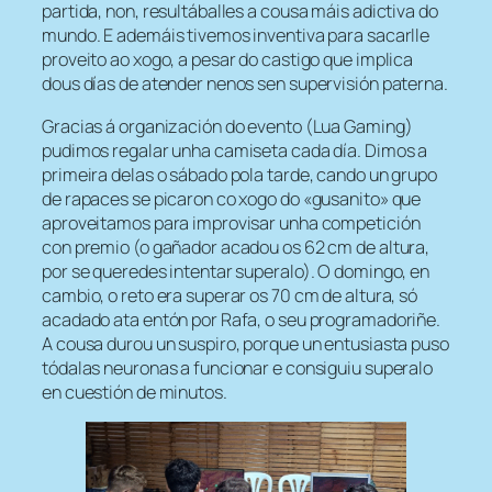
partida, non, resultáballes a cousa máis adictiva do
mundo. E ademáis tivemos inventiva para sacarlle
proveito ao xogo, a pesar do castigo que implica
dous días de atender nenos sen supervisión paterna.
Gracias á organización do evento (Lua Gaming)
pudimos regalar unha camiseta cada día. Dimos a
primeira delas o sábado pola tarde, cando un grupo
de rapaces se picaron co xogo do «gusanito» que
aproveitamos para improvisar unha competición
con premio (o gañador acadou os 62 cm de altura,
por se queredes intentar superalo). O domingo, en
cambio, o reto era superar os 70 cm de altura, só
acadado ata entón por Rafa, o seu programadoriñe.
A cousa durou un suspiro, porque un entusiasta puso
tódalas neuronas a funcionar e consiguiu superalo
en cuestión de minutos.