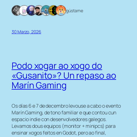
7 gústame
30 Marzo, 2026
Podo xogar ao xogo do
«Gusanito»? Un repaso ao
Marín Gaming
Os días 6 e 7 de decembro levouse a cabo o evento
Marín Gaming, de tono familiar e que contou cun
espacio indie con desenvolvedores galegos.
Levamos dous equipos (monitor + minipcs) para
ensinar xogos feitos en Godot, pero ao final,