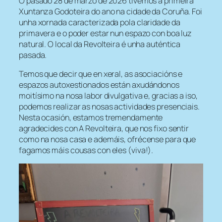
O pasado 28 de marzo de 2026 tivemos a primeira
Xuntanza Godoteira do ano na cidade da Coruña. Foi
unha xornada caracterizada pola claridade da
primavera e o poder estar nun espazo con boa luz
natural. O local da Revolteira é unha auténtica
pasada.
Temos que decir que en xeral, as asociacións e
espazos autoxestionados están axudándonos
moitísimo na nosa labor divulgativa e, gracias a iso,
podemos realizar as nosas actividades presenciais.
Nesta ocasión, estamos tremendamente
agradecides con A Revolteira, que nos fixo sentir
como na nosa casa e ademáis, ofrécense para que
fagamos máis cousas con eles (viva!).