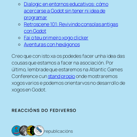
Dialogic en entornos educativos: cómo
acercarse a Godot sin tener ni idea de
programar
Retroscene 101: Revivindo consolas antigas
con Godot
Fai o teu primeiro xogo clicker
Aventuras con hexágonos
Creo que con isto xa os podedes facer unha idea das
cousas que estamos a facer na asociación. Por
último, lembrade que estaremos na Atlantic Games
Conference cun
stand propio
onde mostraremos
xogos varios e podemos orientarvos no desarrollo de
xogos en Godot.
REACCIÓNS DO FEDIVERSO
4 republicacións