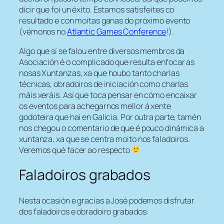
dicir que foi un éxito. Estamos satisfeites co
resultado e con moitas ganas do próximo evento
(vémonos no
Atlantic Games Conference
!).
Algo que sí se falou entre diversos membros da
Asociación é o complicado que resulta enfocar as
nosas Xuntanzas, xa que houbo tanto charlas
técnicas, obradoiros de iniciación como charlas
máis xeráis. Así que toca pensar en cómo encaixar
os eventos para achegarnos mellor á xente
godoteira que hai en Galicia. Por outra parte, tamén
nos chegou o comentario de que é pouco dinámica a
xuntanza, xa que se centra moito nos faladoiros.
Veremos qué facer ao respecto
Faladoiros grabados
Nesta ocasión e gracias a José podemos disfrutar
dos faladoiros e obradoiro grabados: