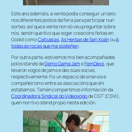
Este ano ademáis, a xente podía conseguir un selo
nos diferentes postos da feria para participar nun
sorteo, así que a xente non só veu preguntar sobre
nós, senón que tivo que xogar creacións feitas en
Godot como
Catiuskas
,
As Herbas de San Xoán
ou
A
todas as rocas que me sosteñen
.
Por outra parte, estivemos moi ben acompañades
polos stands de
Demo Game Jam
e
FemDevs
, que
levaron xogos de jams e das súas socias,
respectivamente. Foi un espacio de sinerxía e
compañeirismo entre as asociacións que ahí
estabamos. Tamén compartimos información da
Coordinadora Sindical do Videoxogo
da CGT (CSVI),
quen non tivo stand propio nesta edición.