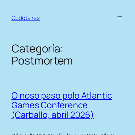
Saltar
ao
Godoteires
contido
Categoría:
Postmortem
O noso paso polo Atlantic
Games Conference
(Carballo, abril 2026)
Este fin de semana en Carballo levouse a cabo o