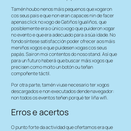
Tamén houbo nenos máis pequenos que xogaron
cos seus pais e que non eran capaces nin de facer
apenas click no xogo de Gatiños Igualiños, que
posiblemente era o único xogo que puideron xogar
no evento e que era adecuado para a súa idade. No
fondo síntese satisfacción poder ofrecer aos máis
meniños xogos e que puidesen xogas cos seus
papás. Sairon moi contentos do noso
stand
. Así que
para un futuro haberá que buscar máis xogos que
precisen como moito un botón ou teñan
compoñente táctil.
Por otra parte, tamén viuse necesario ter xogos
descargados e non executados dende navegador:
non todos os eventos teñen porqué ter liña wifi.
Erros e acertos
O punto forte da actividad que ofertamos era que