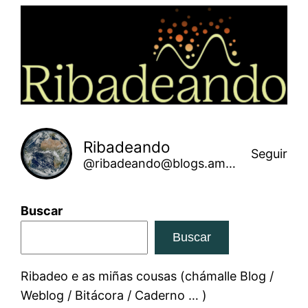
Saltar
ao
contido
Ribadeando
Seguir
@ribadeando@blogs.amarinha.gal
Buscar
Buscar
Ribadeo e as miñas cousas (chámalle Blog /
Weblog / Bitácora / Caderno … )