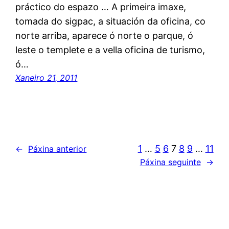
práctico do espazo … A primeira imaxe,
tomada do sigpac, a situación da oficina, co
norte arriba, aparece ó norte o parque, ó
leste o templete e a vella oficina de turismo,
ó…
Xaneiro 21, 2011
1
…
5
6
7
8
9
…
11
←
Páxina anterior
Páxina seguinte
→