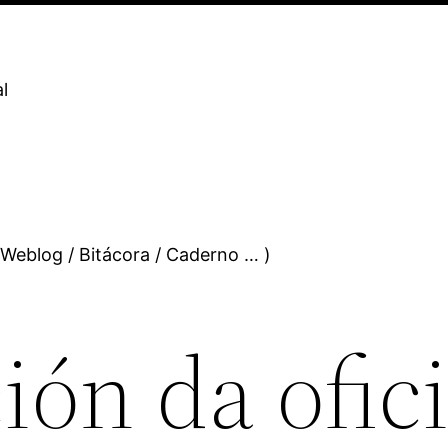
l
 Weblog / Bitácora / Caderno … )
ión da ofic