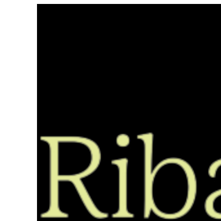
Saltar
ao
contido