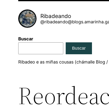
Ribadeando
@ribadeando@blogs.amarinha.ga
Buscar
Buscar
Ribadeo e as miñas cousas (chámalle Blog /
Reordeac