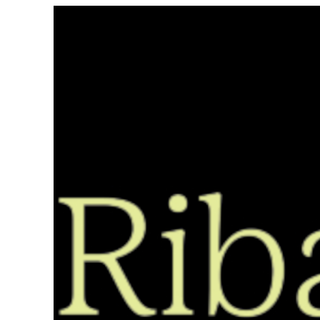
Saltar
ao
contido