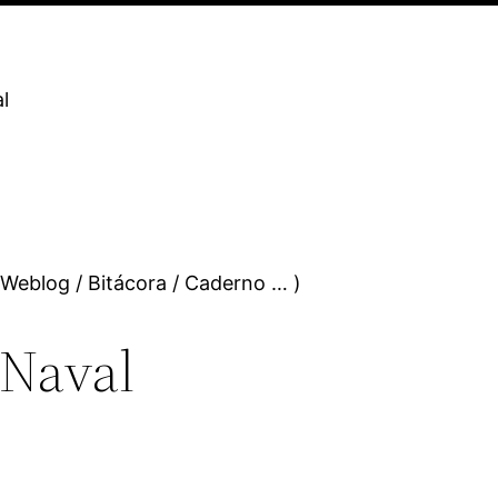
l
 Weblog / Bitácora / Caderno … )
Naval