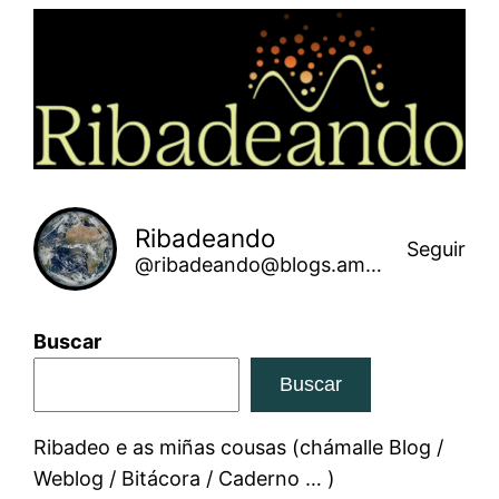
Saltar
ao
contido
Ribadeando
Seguir
@ribadeando@blogs.amarinha.gal
Buscar
Buscar
Ribadeo e as miñas cousas (chámalle Blog /
Weblog / Bitácora / Caderno … )