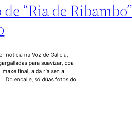
o de “Ria de Ribambo”
o
 noticia na Voz de Galicia,
argalladas para suavizar, coa
axe final, a da ría sen a
. Do encalle, só dúas fotos do…