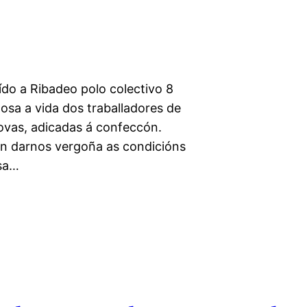
ído a Ribadeo polo colectivo 8
sa a vida dos traballadores de
novas, adicadas á confeccón.
an darnos vergoña as condicións
esa…