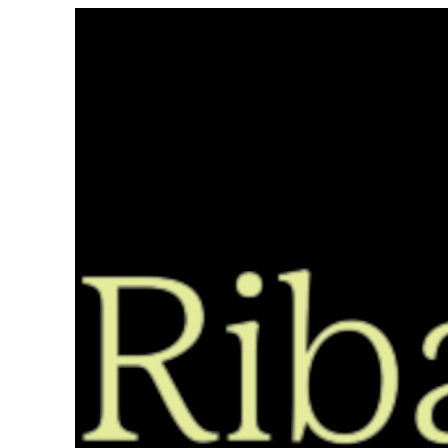
Saltar
ao
contido