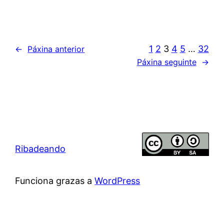
1
2
3
4
5
…
32
←
Páxina anterior
Páxina seguinte
→
Ribadeando
Funciona grazas a
WordPress