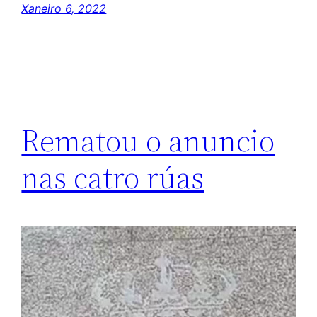
Xaneiro 6, 2022
Rematou o anuncio
nas catro rúas