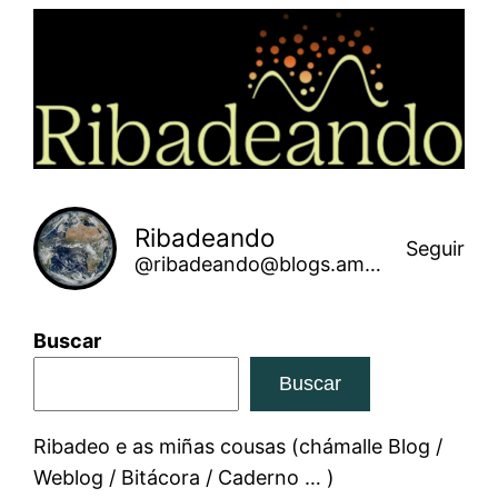
Saltar
ao
contido
Ribadeando
Seguir
@ribadeando@blogs.amarinha.gal
Buscar
Buscar
Ribadeo e as miñas cousas (chámalle Blog /
Weblog / Bitácora / Caderno … )