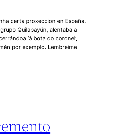
 unha certa proxeccion en España.
o grupo Quilapayún, alentaba a
cerrándoa ‘á bota do coronel’,
tamén por exemplo. Lembreime
cemento