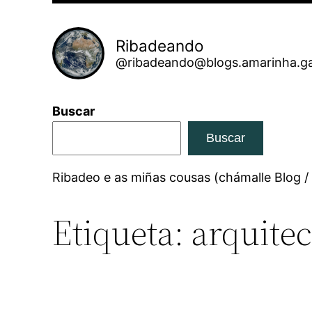
Ribadeando
@ribadeando@blogs.amarinha.ga
Buscar
Buscar
Ribadeo e as miñas cousas (chámalle Blog /
Etiqueta:
arquite