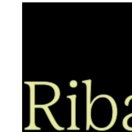
Saltar
ao
contido