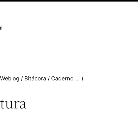
l
 Weblog / Bitácora / Caderno … )
ctura