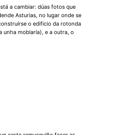
stá a cambiar: dúas fotos que
dende Asturias, no lugar onde se
construírse o edificio da rotonda
 unha moblaría), e a outra, o
 un certo remusguiño facer as