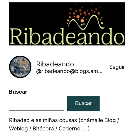
Saltar
ao
contido
Ribadeando
Seguir
@ribadeando@blogs.amarinha.gal
Buscar
Buscar
Ribadeo e as miñas cousas (chámalle Blog /
Weblog / Bitácora / Caderno … )