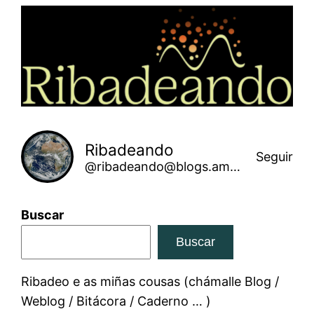
Saltar
ao
contido
Ribadeando
Seguir
@ribadeando@blogs.amarinha.gal
Buscar
Buscar
Ribadeo e as miñas cousas (chámalle Blog /
Weblog / Bitácora / Caderno … )