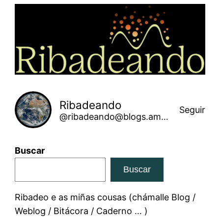
Saltar
ao
contido
Ribadeando
Seguir
@ribadeando@blogs.amarinha.gal
Buscar
Buscar
Ribadeo e as miñas cousas (chámalle Blog /
Weblog / Bitácora / Caderno … )