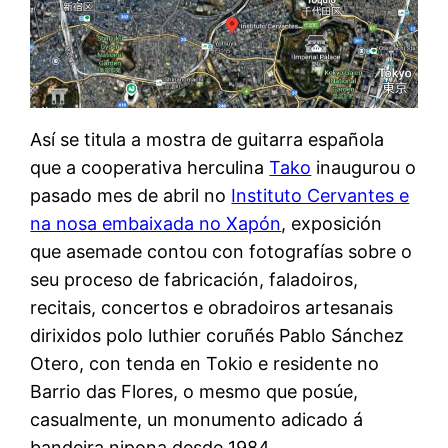
Así se titula a mostra de guitarra española
que a cooperativa herculina
Tako
inaugurou o
pasado mes de abril no
Instituto Cervantes e
na nosa embaixada no Xapón
, exposición
que asemade contou con fotografías sobre o
seu proceso de fabricación, faladoiros,
recitais, concertos e obradoiros artesanais
dirixidos polo luthier coruñés Pablo Sánchez
Otero, con tenda en Tokio e residente no
Barrio das Flores, o mesmo que posúe,
casualmente, un monumento adicado á
bandeira nipona desde 1984.