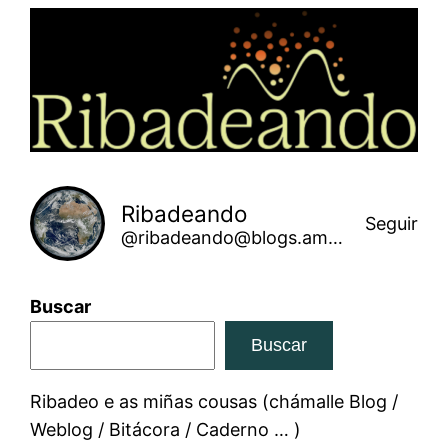
Saltar
ao
contido
Ribadeando
Seguir
@ribadeando@blogs.amarinha.gal
Buscar
Buscar
Ribadeo e as miñas cousas (chámalle Blog /
Weblog / Bitácora / Caderno … )