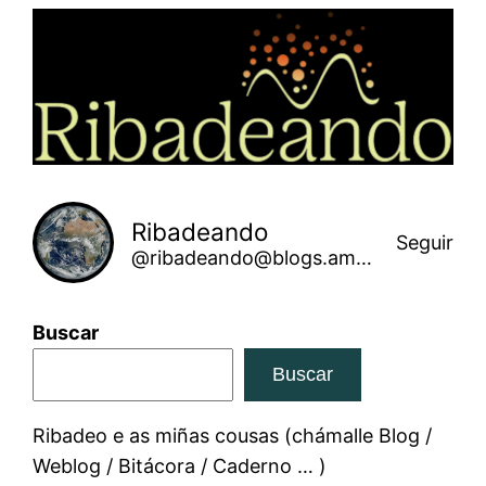
Saltar
ao
contido
Ribadeando
Seguir
@ribadeando@blogs.amarinha.gal
Buscar
Buscar
Ribadeo e as miñas cousas (chámalle Blog /
Weblog / Bitácora / Caderno … )