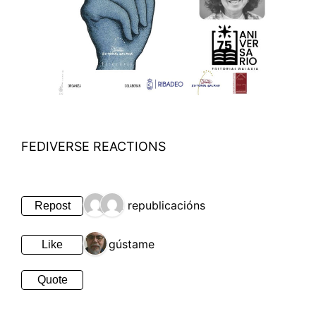
FEDIVERSE REACTIONS
2 republicacións
Repost
1 gústame
Like
Quote