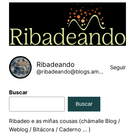
Saltar
ao
contido
Ribadeando
Seguir
@ribadeando@blogs.amarinha.gal
Buscar
Buscar
Ribadeo e as miñas cousas (chámalle Blog /
Weblog / Bitácora / Caderno … )