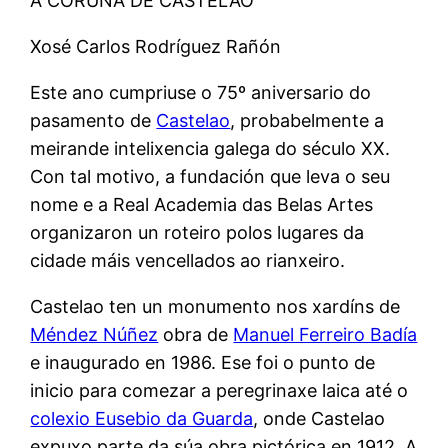
A CORUÑA DE CASTELAO
Xosé Carlos Rodríguez Rañón
Este ano cumpriuse o 75º aniversario do
pasamento de
Castelao
, probabelmente a
meirande intelixencia galega do século XX.
Con tal motivo, a fundación que leva o seu
nome e a Real Academia das Belas Artes
organizaron un roteiro polos lugares da
cidade máis vencellados ao rianxeiro.
Castelao ten un monumento nos xardíns de
Méndez Núñez
obra de
Manuel Ferreiro Badía
e inaugurado en 1986. Ese foi o punto de
inicio para comezar a peregrinaxe laica até o
colexio Eusebio da Guarda
, onde Castelao
expuxo parte da súa obra pictórica en 1912. A