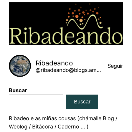
Saltar
ao
contido
Ribadeando
Seguir
@ribadeando@blogs.amarinha.gal
Buscar
Buscar
Ribadeo e as miñas cousas (chámalle Blog /
Weblog / Bitácora / Caderno … )