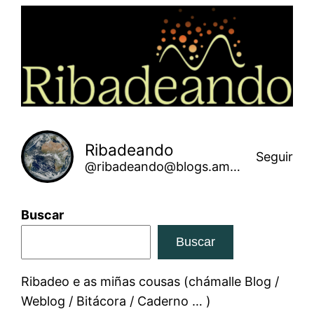
Saltar
ao
contido
Ribadeando
Seguir
@ribadeando@blogs.amarinha.gal
Buscar
Buscar
Ribadeo e as miñas cousas (chámalle Blog /
Weblog / Bitácora / Caderno … )