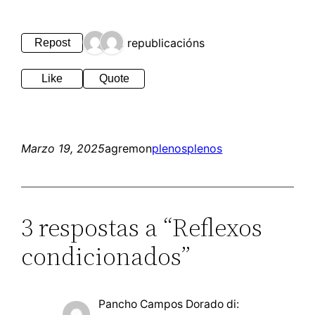
2 republicacións
Repost
Like
Quote
Marzo 19, 2025
agremon
plenos
plenos
3 respostas a “Reflexos
condicionados”
Pancho Campos Dorado
di: