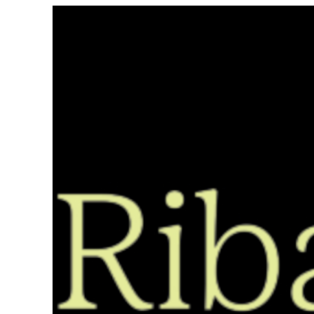
Saltar
ao
contido