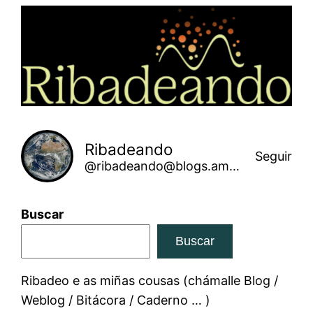
Saltar
ao
contido
Ribadeando
Seguir
@ribadeando@blogs.amarinha.gal
Buscar
Buscar
Ribadeo e as miñas cousas (chámalle Blog /
Weblog / Bitácora / Caderno … )