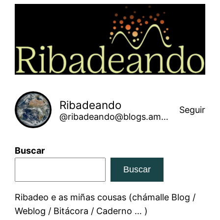
Saltar
ao
contido
Ribadeando
Seguir
@ribadeando@blogs.amarinha.gal
Buscar
Buscar
Ribadeo e as miñas cousas (chámalle Blog /
Weblog / Bitácora / Caderno … )