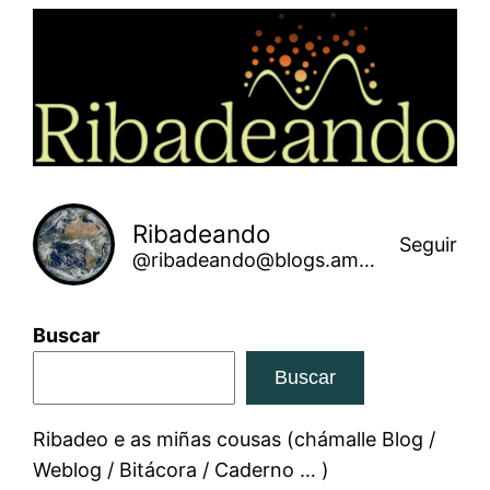
Saltar
ao
contido
Ribadeando
Seguir
@ribadeando@blogs.amarinha.gal
Buscar
Buscar
Ribadeo e as miñas cousas (chámalle Blog /
Weblog / Bitácora / Caderno … )