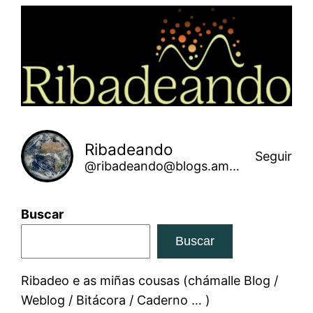
Saltar
ao
contido
Ribadeando
Seguir
@ribadeando@blogs.amarinha.gal
Buscar
Buscar
Ribadeo e as miñas cousas (chámalle Blog /
Weblog / Bitácora / Caderno … )