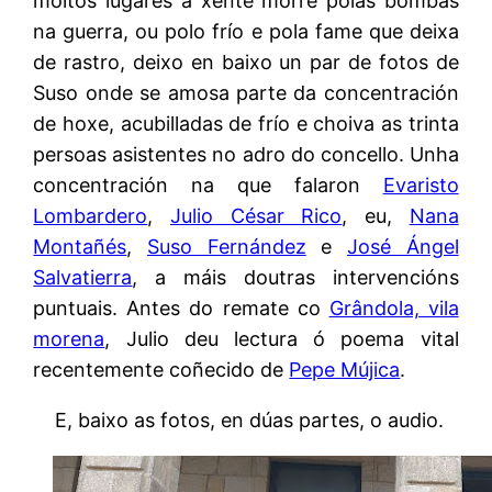
moitos lugares a xente morre polas bombas
na guerra, ou polo frío e pola fame que deixa
de rastro, deixo en baixo un par de fotos de
Suso onde se amosa parte da concentración
de hoxe, acubilladas de frío e choiva as trinta
persoas asistentes no adro do concello. Unha
concentración na que falaron
Evaristo
Lombardero
,
Julio César Rico
, eu,
Nana
Montañés
,
Suso Fernández
e
José Ángel
Salvatierra
, a máis doutras intervencións
puntuais. Antes do remate co
Grândola, vila
morena
, Julio deu lectura ó poema vital
recentemente coñecido de
Pepe Mújica
.
E, baixo as fotos, en dúas partes, o audio.