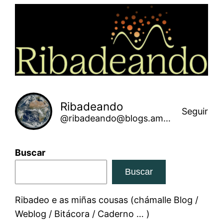
Saltar
ao
contido
Ribadeando
Seguir
@ribadeando@blogs.amarinha.gal
Buscar
Buscar
Ribadeo e as miñas cousas (chámalle Blog /
Weblog / Bitácora / Caderno … )