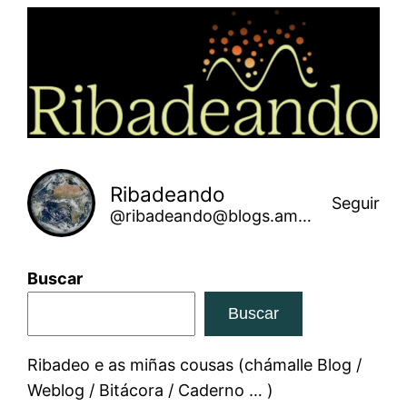
Saltar
ao
contido
Ribadeando
Seguir
@ribadeando@blogs.amarinha.gal
Buscar
Buscar
Ribadeo e as miñas cousas (chámalle Blog /
Weblog / Bitácora / Caderno … )