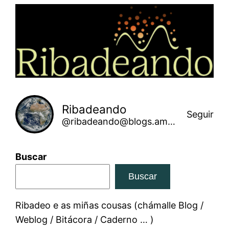
Saltar
ao
contido
Ribadeando
Seguir
@ribadeando@blogs.amarinha.gal
Buscar
Buscar
Ribadeo e as miñas cousas (chámalle Blog /
Weblog / Bitácora / Caderno … )