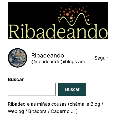
Saltar
ao
contido
Ribadeando
Seguir
@ribadeando@blogs.amarinha.gal
Buscar
Buscar
Ribadeo e as miñas cousas (chámalle Blog /
Weblog / Bitácora / Caderno … )