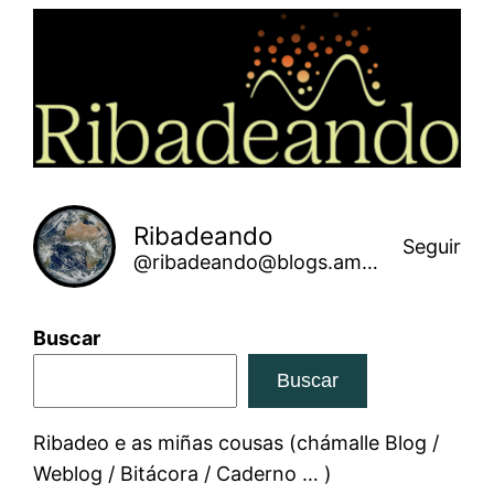
Saltar
ao
contido
Ribadeando
Seguir
@ribadeando@blogs.amarinha.gal
Buscar
Buscar
Ribadeo e as miñas cousas (chámalle Blog /
Weblog / Bitácora / Caderno … )