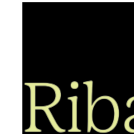
Saltar
ao
contido