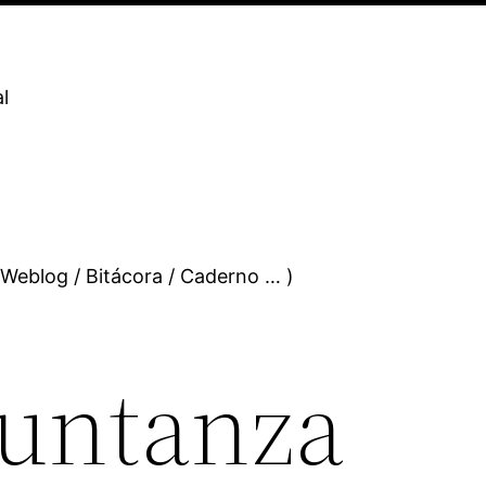
l
 Weblog / Bitácora / Caderno … )
xuntanza