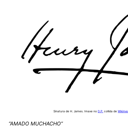
Sinatura de H. James. Imaxe no
D.P.
collida de
Wikime
“AMADO MUCHACHO”