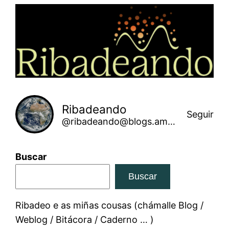
Saltar
ao
contido
Ribadeando
Seguir
@ribadeando@blogs.amarinha.gal
Buscar
Buscar
Ribadeo e as miñas cousas (chámalle Blog /
Weblog / Bitácora / Caderno … )