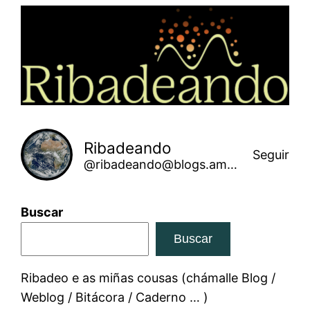
Saltar
ao
contido
Ribadeando
Seguir
@ribadeando@blogs.amarinha.gal
Buscar
Buscar
Ribadeo e as miñas cousas (chámalle Blog /
Weblog / Bitácora / Caderno … )