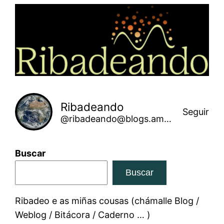
Saltar
ao
contido
Ribadeando
Seguir
@ribadeando@blogs.amarinha.gal
Buscar
Buscar
Ribadeo e as miñas cousas (chámalle Blog /
Weblog / Bitácora / Caderno … )