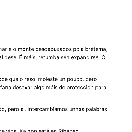
o mar e o monte desdebuxados pola brétema,
al óese. É máis, retumba sen expandirse. O
 pode que o resol moleste un pouco, pero
faría desexar algo máis de protección para
o, pero si. Intercambiamos unhas palabras
de vida. Xa non está en Ribadeo.