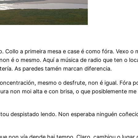
tio. Collo a primeira mesa e case é como fóra. Vexo 
 non é o mesmo. Aquí a música de radio que ten o loc
ería. As paredes tamén marcan diferencia.
 a concentración, mesmo o desfrute, non é igual. Fóra
ra non moi alta e con brisa, o que posiblemente me 
ou despistado lendo. Non esperaba ninguén coñecid
que non vía dende hai tempo. Claro, cambiou o lugar 