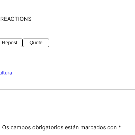
 REACTIONS
Repost
Quote
ultura
a
á
Os campos obrigatorios están marcados con
*