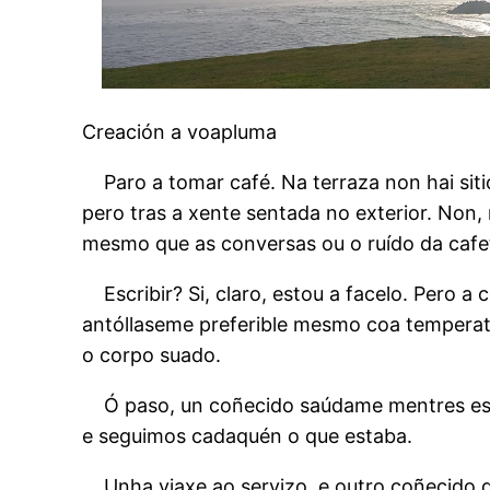
Creación a voapluma
Paro a tomar café. Na terraza non hai si
pero tras a xente sentada no exterior. Non,
mesmo que as conversas ou o ruído da cafet
Escribir? Si, claro, estou a facelo. Pero
antóllaseme preferible mesmo coa temperatu
o corpo suado.
Ó paso, un coñecido saúdame mentres est
e seguimos cadaquén o que estaba.
Unha viaxe ao servizo, e outro coñecido 