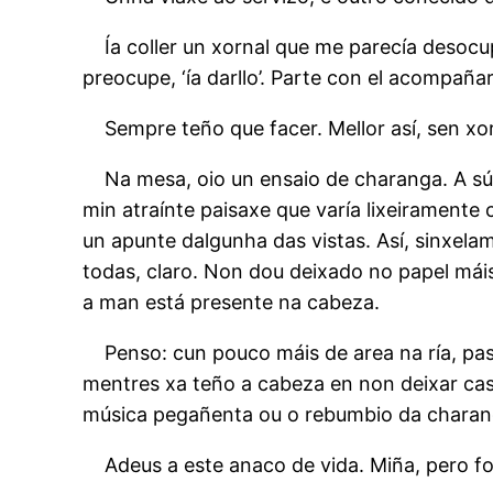
Ía coller un xornal que me parecía desoc
preocupe, ‘ía darllo’. Parte con el acompañ
Sempre teño que facer. Mellor así, sen xor
Na mesa, oio un ensaio de charanga. A sú
min atraínte paisaxe que varía lixeiramente 
un apunte dalgunha das vistas. Así, sinxela
todas, claro. Non dou deixado no papel mái
a man está presente na cabeza.
Penso: cun pouco máis de area na ría, pa
mentres xa teño a cabeza en non deixar casc
música pegañenta ou o rebumbio da charanga
Adeus a este anaco de vida. Miña, pero 