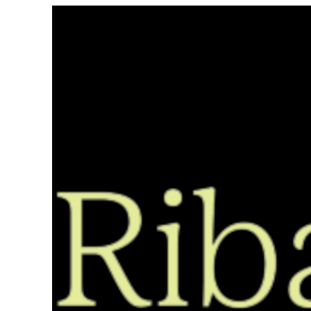
Saltar
ao
contido