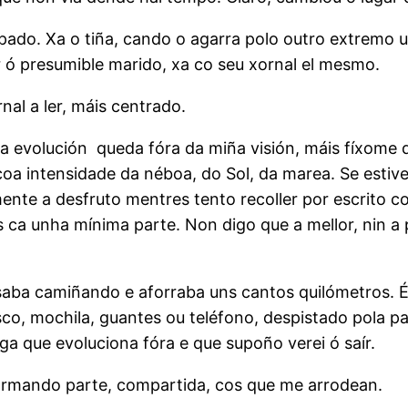
upado. Xa o tiña, cando o agarra polo outro extrem
ar ó presumible marido, xa co seu xornal el mesmo.
nal a ler, máis centrado.
a evolución queda fóra da miña visión, máis fíxome 
coa intensidade da néboa, do Sol, da marea. Se estive
mente a desfruto mentres tento recoller por escrito
s ca unha mínima parte. Non digo que a mellor, nin 
saba camiñando e aforraba uns cantos quilómetros. 
o, mochila, guantes ou teléfono, despistado pola pa
 que evoluciona fóra e que supoño verei ó saír.
formando parte, compartida, cos que me arrodean.