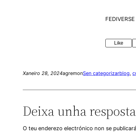
FEDIVERSE
Like
Xaneiro 28, 2024
agremon
Sen categorizar
blog
, 
c
Deixa unha respost
O teu enderezo electrónico non se publicar