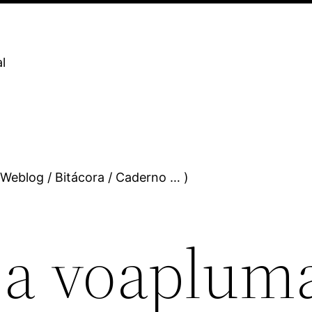
l
 Weblog / Bitácora / Caderno … )
 a voaplum